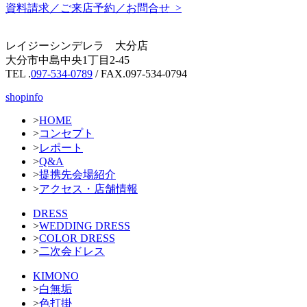
資料請求／ご来店予約／お問合せ >
レイジーシンデレラ 大分店
大分市中島中央1丁目2-45
TEL .
097-534-0789
/ FAX.097-534-0794
shopinfo
>
HOME
>
コンセプト
>
レポート
>
Q&A
>
提携先会場紹介
>
アクセス・店舗情報
DRESS
>
WEDDING DRESS
>
COLOR DRESS
>
二次会ドレス
KIMONO
>
白無垢
>
色打掛