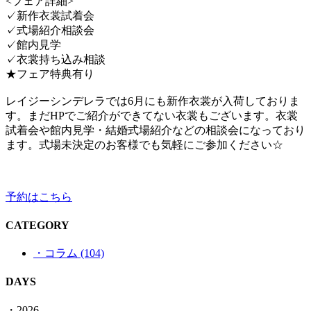
<フェア詳細>
✓新作衣裳試着会
✓式場紹介相談会
✓館内見学
✓衣裳持ち込み相談
★フェア特典有り
レイジーシンデレラでは6月にも新作衣裳が入荷しておりま
す。まだHPでご紹介ができてない衣裳もございます。衣裳
試着会や館内見学・結婚式場紹介などの相談会になっており
ます。式場未決定のお客様でも気軽にご参加ください☆
予約はこちら
CATEGORY
・コラム (104)
DAYS
・2026