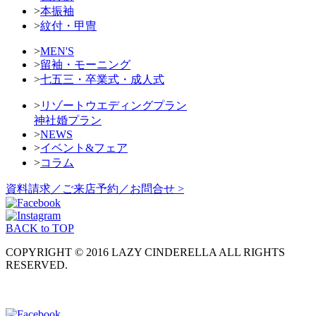
>
本振袖
>
紋付・甲冑
>
MEN'S
>
留袖・モーニング
>
七五三・卒業式・成人式
>
リゾートウエディングプラン
神社婚プラン
>
NEWS
>
イベント&フェア
>
コラム
資料請求／ご来店予約／お問合せ >
BACK to TOP
COPYRIGHT © 2016 LAZY CINDERELLA ALL RIGHTS
RESERVED.