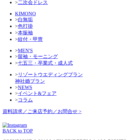
>
二次会ドレス
KIMONO
>
白無垢
>
色打掛
>
本振袖
>
紋付・甲冑
>
MEN'S
>
留袖・モーニング
>
七五三・卒業式・成人式
>
リゾートウエディングプラン
神社婚プラン
>
NEWS
>
イベント&フェア
>
コラム
資料請求／ご来店予約／お問合せ >
BACK to TOP