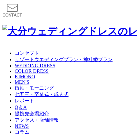
コンセプト
リゾートウエディングプラン・神社婚プラン
WEDDING DRESS
COLOR DRESS
KIMONO
MEN'S
留袖・モーニング
七五三・卒業式・成人式
レポート
Q＆A
提携先会場紹介
アクセス・店舗情報
NEWS
コラム