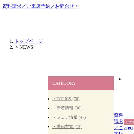
資料請求／ご来店予約／お問合せ >
トップページ
> NEWS
CATEGORY
・TOPICS (70)
・新着情報 (36)
資料
・フェア情報 (47)
請求
その
・季節衣裳 (13)
／ご
2019.1
来店