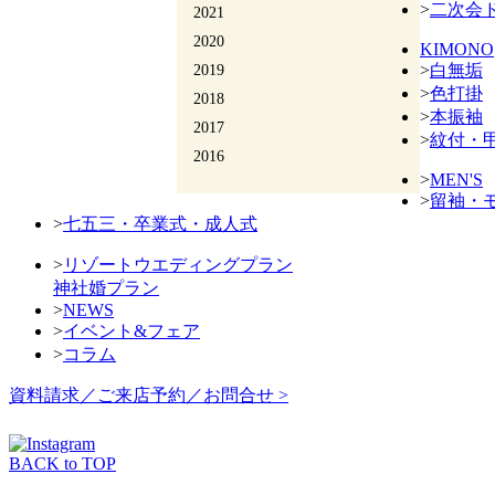
>
二次会
2021
2020
KIMONO
>
白無垢
2019
>
色打掛
2018
>
本振袖
2017
>
紋付・
2016
>
MEN'S
>
留袖・
>
七五三・卒業式・成人式
>
リゾートウエディングプラン
神社婚プラン
>
NEWS
>
イベント&フェア
>
コラム
資料請求／ご来店予約／お問合せ >
BACK to TOP