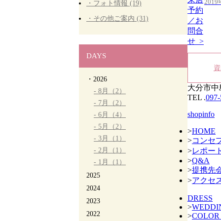
201
・フォト情報 (19)
予約
・その他ご案内 (31)
／お
問合
せ >
DAYS
資
・2026
大分市中島
- 8月（2）
TEL .
097-
- 7月（2）
shopinfo
- 6月（4）
- 5月（2）
>
HOME
- 3月（1）
>
コンセ
- 2月（1）
>
レポー
>
Q&A
- 1月（1）
>
提携先
2025
>
アクセ
2024
DRESS
2023
>
WEDDI
2022
>
COLOR