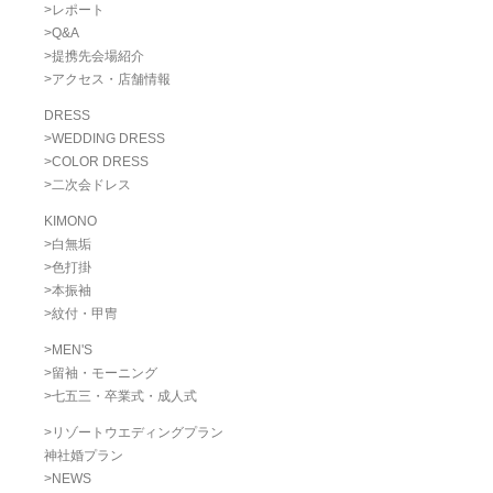
>
レポート
>
Q&A
>
提携先会場紹介
>
アクセス・店舗情報
DRESS
>
WEDDING DRESS
>
COLOR DRESS
>
二次会ドレス
KIMONO
>
白無垢
>
色打掛
>
本振袖
>
紋付・甲冑
>
MEN'S
>
留袖・モーニング
>
七五三・卒業式・成人式
>
リゾートウエディングプラン
神社婚プラン
>
NEWS