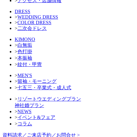
>
アクセス・店舗情報
DRESS
>
WEDDING DRESS
>
COLOR DRESS
>
二次会ドレス
KIMONO
>
白無垢
>
色打掛
>
本振袖
>
紋付・甲冑
>
MEN'S
>
留袖・モーニング
>
七五三・卒業式・成人式
>
リゾートウエディングプラン
神社婚プラン
>
NEWS
>
イベント&フェア
>
コラム
資料請求／ご来店予約／お問合せ >