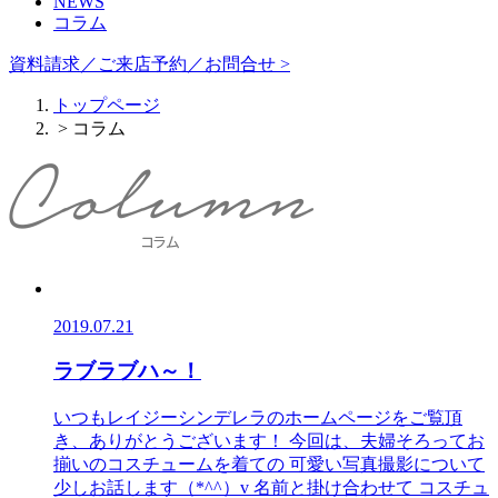
NEWS
コラム
資料請求／ご来店予約／お問合せ >
トップページ
> コラム
2019.07.21
ラブラブハ～！
いつもレイジーシンデレラのホームページをご覧頂
き、ありがとうございます！ 今回は、夫婦そろってお
揃いのコスチュームを着ての 可愛い写真撮影について
少しお話します（*^^）v 名前と掛け合わせて コスチュ