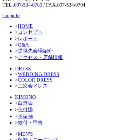
TEL .
097-534-0789
/ FAX.097-534-0794
shopinfo
>
HOME
>
コンセプト
>
レポート
>
Q&A
>
提携先会場紹介
>
アクセス・店舗情報
DRESS
>
WEDDING DRESS
>
COLOR DRESS
>
二次会ドレス
KIMONO
>
白無垢
>
色打掛
>
本振袖
>
紋付・甲冑
>
MEN'S
>
留袖・モーニング