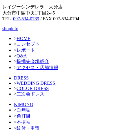
レイジーシンデレラ 大分店
大分市中島中央1丁目2-45
TEL .
097-534-0789
/ FAX.097-534-0794
shopinfo
>
HOME
>
コンセプト
>
レポート
>
Q&A
>
提携先会場紹介
>
アクセス・店舗情報
DRESS
>
WEDDING DRESS
>
COLOR DRESS
>
二次会ドレス
KIMONO
>
白無垢
>
色打掛
>
本振袖
>
紋付・甲冑