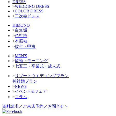
DRESS
>
WEDDING DRESS
>
COLOR DRESS
>
二次会ドレス
KIMONO
>
白無垢
>
色打掛
>
本振袖
>
紋付・甲冑
>
MEN'S
>
留袖・モーニング
>
七五三・卒業式・成人式
>
リゾートウエディングプラン
神社婚プラン
>
NEWS
>
イベント&フェア
>
コラム
資料請求／ご来店予約／お問合せ >